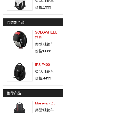
类型:独轮车
价格:1999
同类别产品
SOLOWHEEL
精灵
类型:独轮车
价格:6688
IPS F400
类型:独轮车
价格:4499
推荐产品
Marswalk Z5
类型:独轮车