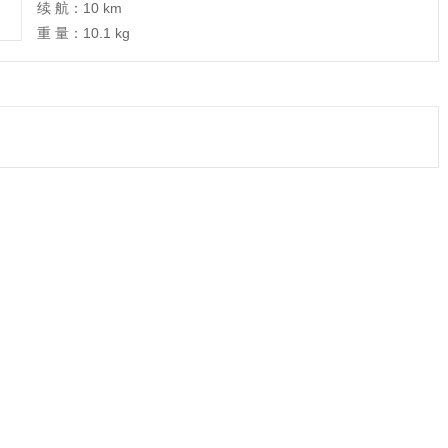
续 航：10 km
重 量：10.1 kg