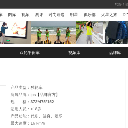
您好！
车
-
图库
-
视频
-
测评
-
时尚速递
-
明星
-
俱乐部
-
火星之旅
-
D
双轮平衡车
视频库
品牌库
产品类型：
独轮车
所属品牌：
ips
【品牌官方】
规 格：
372*475*152
适用人员：>18岁
产品功能：代步、健身、娱乐
最大速度：16 km/h