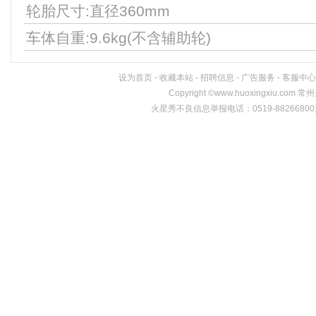
轮胎尺寸:直径360mm
车体自重:9.6kg(不含辅助轮)
设为首页
-
收藏本站
-
招聘信息
-
广告服务
-
客服中心
Copyright
©
www.huoxingxiu.c
火星秀不良信息举报电话：0519-88266800;邮