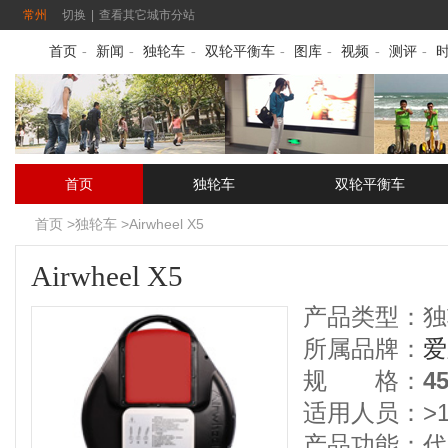
常州
切换
|
查看其它城市分站
首页
-
新闻
-
独轮车
-
双轮平衡车
-
图库
-
视频
-
测评
-
首页
独轮车
双轮平衡车
首页
>
独轮车
>
Airwheel X5
Airwheel X5
产品类型：
独
所属品牌：
爱
规 格：
4
适用人员：>1
产品功能：代