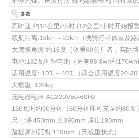
不停闪烁。速度过快,蜂鸣器会长鸣,同时系
参数
高时速:约18公里/小时,(12公里/小时开始报警
续航距离:18km～23km（视骑行者体重及
大爬坡角度:约15度（体重60公斤者，实际路
电池:132瓦时锂电池（另有88.8wh和17
适用温度:-10℃～40℃（适合适用温度20-3
大载重 :120kg
充电器电压:AC220V50-60Hz
130瓦时约90分钟（60分钟即可充至约80％
尺寸:高450mm,长395mm,厚度180mm
踏板离地距离:115mm（无载重状态）