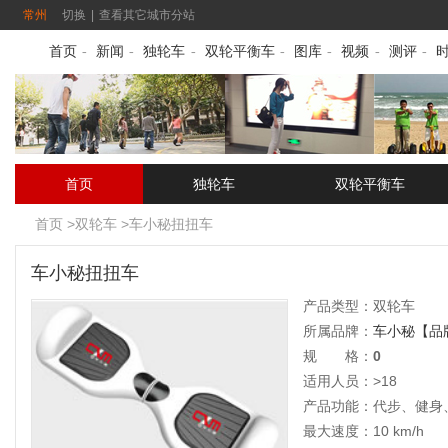
常州
切换
|
查看其它城市分站
首页
-
新闻
-
独轮车
-
双轮平衡车
-
图库
-
视频
-
测评
-
首页
独轮车
双轮平衡车
首页
>
双轮车
>
车小秘扭扭车
车小秘扭扭车
产品类型：
双轮车
所属品牌：
车小秘
【品
规 格：
0
适用人员：>18
产品功能：代步、健身
最大速度：10 km/h