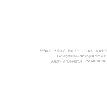
设为首页
-
收藏本站
-
招聘信息
-
广告服务
-
客服中心
Copyright
©
www.huoxingxiu.c
火星秀不良信息举报电话：0519-88266800;邮